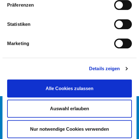
DHZC - KLINIK FÜR KARDIOLOGIE,
Präferenzen
ANGIOLOGIE UND INTENSIVMEDIZIN,
CVK
Statistiken
OUT-PATIENT OPERATIONS
Marketing
SERVICE
NUMBER OF
OPS
INFO
CASES
NUMBER
Details zeigen
Alle Cookies zulassen
CONTACT
Auswahl erlauben
IMPRINT
DATA PROTECTION
Nur notwendige Cookies verwenden
DKTIG