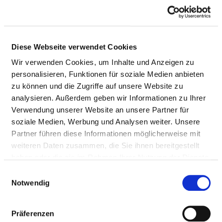
NOTAUFNAHMEN, CCM/CVK
MEDICAL EXPERTISE
Diese Webseite verwendet Cookies
Wir verwenden Cookies, um Inhalte und Anzeigen zu
Internal Medicine (AQ23)
personalisieren, Funktionen für soziale Medien anbieten
General surgery (AQ06)
zu können und die Zugriffe auf unsere Website zu
analysieren. Außerdem geben wir Informationen zu Ihrer
Medical quality management (ZF01)
Verwendung unserer Website an unsere Partner für
soziale Medien, Werbung und Analysen weiter. Unsere
Internal medicine and nephrology (AQ29)
Partner führen diese Informationen möglicherweise mit
Special trauma surgery (ZF43)
weiteren Daten zusammen, die Sie ihnen bereitgestellt
haben oder die sie im Rahmen Ihrer Nutzung der Dienste
Emergency medicine (ZF28)
gesammelt haben.
Einwilligungsauswahl
Notwendig
Orthopedics and trauma surgery (AQ10)
Intensive care medicine (ZF15)
Präferenzen