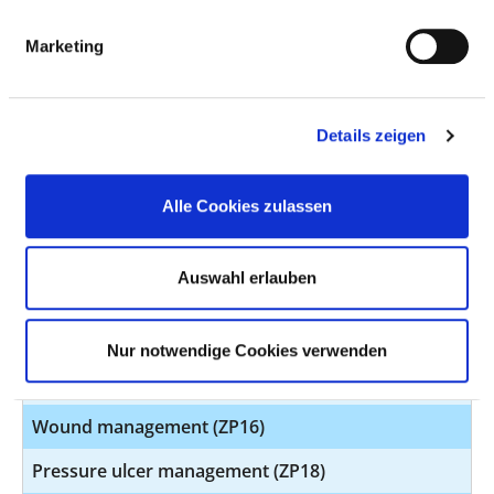
Bobath (ZP02)
Marketing
Diabetes (ZP03)
Discharge management (ZP05)
Details zeigen
Nutrition management (ZP06)
Kinaesthetics (ZP08)
Alle Cookies zulassen
Continence management (ZP09)
Auswahl erlauben
Quality management (ZP13)
Pain management (ZP14)
Nur notwendige Cookies verwenden
Stoma management (ZP15)
Wound management (ZP16)
Pressure ulcer management (ZP18)