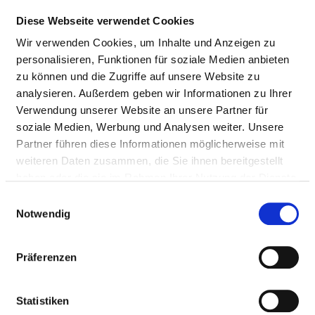
KLINIK FÜR PSYCHIATRIE,
Diese Webseite verwendet Cookies
PSYCHOSOMATIK UND
Wir verwenden Cookies, um Inhalte und Anzeigen zu
PSYCHOTHERAPIE DES KINDES- UND
personalisieren, Funktionen für soziale Medien anbieten
JUGENDALTERS
zu können und die Zugriffe auf unsere Website zu
analysieren. Außerdem geben wir Informationen zu Ihrer
Verwendung unserer Website an unsere Partner für
NURSING EXPERTISE
soziale Medien, Werbung und Analysen weiter. Unsere
Partner führen diese Informationen möglicherweise mit
Bachelor’s degree (PQ01)
weiteren Daten zusammen, die Sie ihnen bereitgestellt
Management of a ward / area (PQ05)
haben oder die sie im Rahmen Ihrer Nutzung der Dienste
gesammelt haben.
Einwilligungsauswahl
Paediatric intensive care and anaesthesia (PQ09)
Notwendig
Nursing care in psychiatry, psychosomatics and
psychotherapy (PQ10)
Präferenzen
Practical guide (PQ20)
Statistiken
Basal stimulation (ZP01)