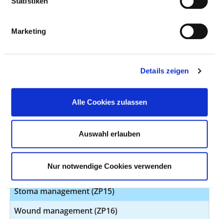
Statistiken
Bobath (ZP02)
Marketing
Diabetes (ZP03)
Endoscopy / functional diagnostics (ZP04)
Details zeigen
Discharge management (ZP05)
Nutrition management (ZP06)
Alle Cookies zulassen
Kinaesthetics (ZP08)
Continence management (ZP09)
Auswahl erlauben
Quality management (ZP13)
Nur notwendige Cookies verwenden
Pain management (ZP14)
Stoma management (ZP15)
Wound management (ZP16)