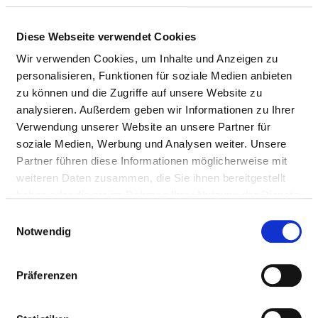
KLINIK FÜR RADIOONKOLOGIE UND
STRAHLENTHERAPIE
Diese Webseite verwendet Cookies
Wir verwenden Cookies, um Inhalte und Anzeigen zu
personalisieren, Funktionen für soziale Medien anbieten
NURSING EXPERTISE
zu können und die Zugriffe auf unsere Website zu
analysieren. Außerdem geben wir Informationen zu Ihrer
Bachelor’s degree (PQ01)
Verwendung unserer Website an unsere Partner für
Diploma (PQ02)
soziale Medien, Werbung und Analysen weiter. Unsere
Partner führen diese Informationen möglicherweise mit
Management of a ward / area (PQ05)
weiteren Daten zusammen, die Sie ihnen bereitgestellt
haben oder die sie im Rahmen Ihrer Nutzung der Dienste
Nursing care in oncology (PQ07)
gesammelt haben.
Einwilligungsauswahl
Hygiene officers in nursing care (PQ14)
Notwendig
Practical guide (PQ20)
Präferenzen
Case management (PQ21)
Basal stimulation (ZP01)