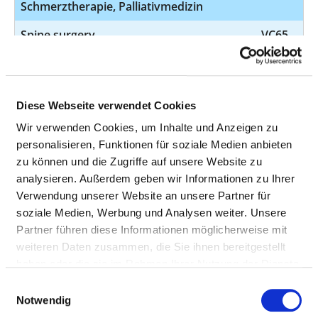
Schmerztherapie, Palliativmedizin
Spine surgery
VC65
Anästhesiologie, Notfallmedizin,
Intensivmedizin, Schmerztherapie,
Palliativmedizin, interdisziplinäre
Diese Webseite verwendet Cookies
präoperative Evaluation
Wir verwenden Cookies, um Inhalte und Anzeigen zu
(Wirbelsäulenzentrum)
personalisieren, Funktionen für soziale Medien anbieten
zu können und die Zugriffe auf unsere Website zu
Arthroscopic surgery
VC66
analysieren. Außerdem geben wir Informationen zu Ihrer
Verwendung unserer Website an unsere Partner für
Anästhesiologie, Intensivmedizin,
soziale Medien, Werbung und Analysen weiter. Unsere
Schmerztherapie, Palliativmedizin
Partner führen diese Informationen möglicherweise mit
Diagnosis and treatment of malignant
VG01
weiteren Daten zusammen, die Sie ihnen bereitgestellt
tumours of the mammary gland
haben oder die sie im Rahmen Ihrer Nutzung der Dienste
gesammelt haben.
Einwilligungsauswahl
Anästhesiologie, Intensivmedizin,
Notwendig
Schmerztherapie, Palliativmedizin