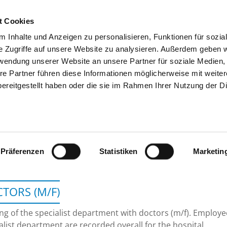
t Cookies
 Inhalte und Anzeigen zu personalisieren, Funktionen für sozia
SEARCH
TIPS & HELP
THE GHD
e Zugriffe auf unsere Website zu analysieren. Außerdem geben w
rwendung unserer Website an unsere Partner für soziale Medien
re Partner führen diese Informationen möglicherweise mit weite
ereitgestellt haben oder die sie im Rahmen Ihrer Nutzung der D
CHARITÉ - UNIVERSITÄTSM
Präferenzen
Statistiken
Marketin
TORS (M/F)
ing of the specialist department with doctors (m/f). Employ
alist department are recorded overall for the hospital.