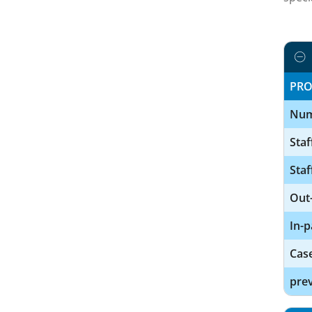
PRO
Num
Staf
Staf
Out-
In-p
Cas
prev