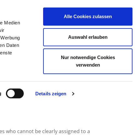
Alle Cookies zulassen
le Medien
JOB PORTAL
CONTACT
YOUR OPINION
ir
Auswahl erlauben
, Werbung
ren Daten
ienste
Nur notwendige Cookies
EDIZIN BERLIN
verwenden
g
Details zeigen
ees who cannot be clearly assigned to a