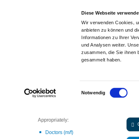
Diese Webseite verwende
Wir verwenden Cookies, um
anbieten zu können und di
Informationen zu Ihrer Ve
und Analysen weiter. Unse
CHARITÉ - UNIVERSITÄT
zusammen, die Sie ihnen b
gesammelt haben.
SE
TO THE HOSPITAL’S HOME PAGE
Einwilligungsauswahl
TO THE SPECIALIST
Perso
Notwendig
DEPARTMENT
to a s
Appropriately:
Doctors (m/f)