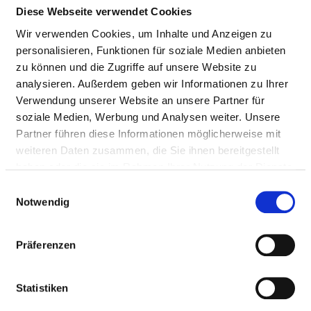
Diese Webseite verwendet Cookies
Appropriately:
Wir verwenden Cookies, um Inhalte und Anzeigen zu
Nursing staff
personalisieren, Funktionen für soziale Medien anbieten
zu können und die Zugriffe auf unsere Website zu
analysieren. Außerdem geben wir Informationen zu Ihrer
DOCTORS (M/F)
Verwendung unserer Website an unsere Partner für
soziale Medien, Werbung und Analysen weiter. Unsere
Staffing of the specialist department with doctors
Partner führen diese Informationen möglicherweise mit
(m/f). Employees who cannot be clearly assigned to a
weiteren Daten zusammen, die Sie ihnen bereitgestellt
specialist department are recorded overall for the
haben oder die sie im Rahmen Ihrer Nutzung der Dienste
hospital.
gesammelt haben.
Einwilligungsauswahl
Notwendig
DOCTORS M/F IN TOTAL (WITHOUT AFFILIATED
Präferenzen
DOCTORS) IN FULL-TIME POSITIONS
PROFESSIONAL
NUMBER
EXPLANATION
Statistiken
GROUP