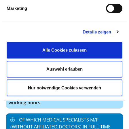
Number (total)
12,80
Marketing
Staff in direct
12,80
employment
Details zeigen
Staff not in direct
0,00
employment
Alle Cookies zulassen
Out-patient care staff
0,70
In-patient care staff
12,10
Auswahl erlauben
Case by number
112,81
Nur notwendige Cookies verwenden
prevailing collectively
42,0
agreed weekly
working hours
OF WHICH MEDICAL SPECIALISTS M/F
(WITHOUT AFFILIATED DOCTORS) IN FULL-TIME