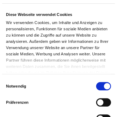
Appropriately:
Diese Webseite verwendet Cookies
Doctors (m/f)
Wir verwenden Cookies, um Inhalte und Anzeigen zu
personalisieren, Funktionen für soziale Medien anbieten
NURSING STAFF
zu können und die Zugriffe auf unsere Website zu
analysieren. Außerdem geben wir Informationen zu Ihrer
Personnel resources of the specialist department
Verwendung unserer Website an unsere Partner für
with nursing staff. Employees who cannot be clearly
soziale Medien, Werbung und Analysen weiter. Unsere
assigned to a specialist department are recorded
Partner führen diese Informationen möglicherweise mit
overall for the hospital.
weiteren Daten zusammen, die Sie ihnen bereitgestellt
haben oder die sie im Rahmen Ihrer Nutzung der Dienste
gesammelt haben.
Einwilligungsauswahl
Notwendig
NURSES (M/F)
With assignment to a department
Präferenzen
PROFESSIONAL
NUMBER
EXPLANATION