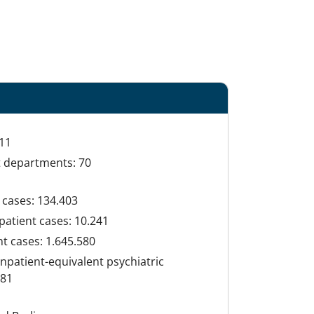
11
t departments: 70
 cases: 134.403
patient cases: 10.241
t cases: 1.645.580
npatient-equivalent psychiatric
781