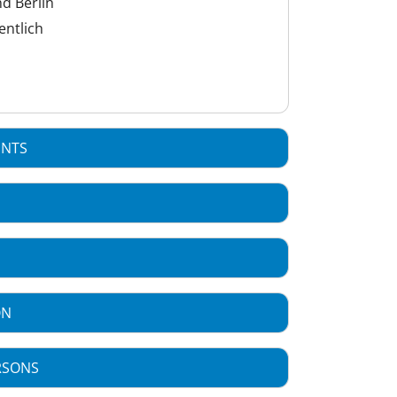
d Berlin
entlich
ENTS
ON
RSONS