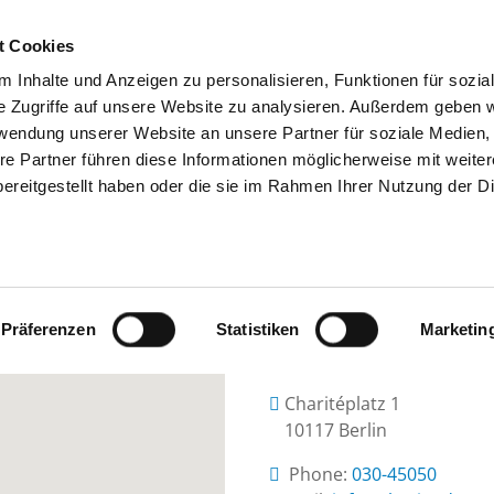
t Cookies
 Inhalte und Anzeigen zu personalisieren, Funktionen für sozia
SEARCH
TIPS & HELP
THE GHD
e Zugriffe auf unsere Website zu analysieren. Außerdem geben w
rwendung unserer Website an unsere Partner für soziale Medien
re Partner führen diese Informationen möglicherweise mit weite
ereitgestellt haben oder die sie im Rahmen Ihrer Nutzung der D
ARITÉ - UNIVERSITÄTSMEDIZIN BER
Präferenzen
Statistiken
Marketin
Charitéplatz 1
10117 Berlin
Phone:
030-45050