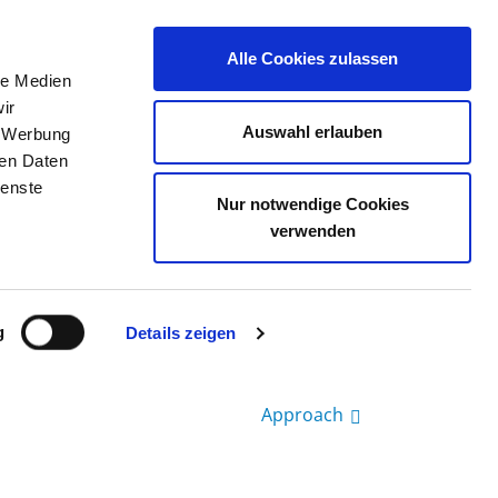
Alle Cookies zulassen
le Medien
JOB PORTAL
CONTACT
YOUR OPINION
ir
Auswahl erlauben
, Werbung
ren Daten
ienste
LIN
Nur notwendige Cookies
verwenden
g
Details zeigen
Approach