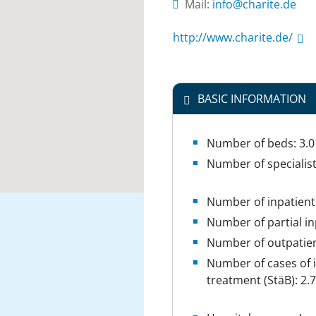
Mail:
ed.etirahc@ofni
http://www.charite.de/
BASIC INFORMATION
Number of beds: 3.0
Number of specialis
Number of inpatient
Number of partial in
Number of outpatien
Number of cases of i
treatment (StäB): 2.