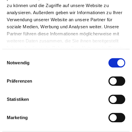
Number (total)
1.378,41
zu können und die Zugriffe auf unsere Website zu
analysieren. Außerdem geben wir Informationen zu Ihrer
Staff in direct
1.276,36
Verwendung unserer Website an unsere Partner für
employment
soziale Medien, Werbung und Analysen weiter. Unsere
Partner führen diese Informationen möglicherweise mit
Staff not in direct
102,05
weiteren Daten zusammen, die Sie ihnen bereitgestellt
employment
haben oder die sie im Rahmen Ihrer Nutzung der Dienste
Out-patient care staff
45,96
gesammelt haben.
Einwilligungsauswahl
Notwendig
In-patient care staff
1.332,45
Prevailing collectively
38.5
Präferenzen
agreed weekly
working hours
Statistiken
Thereof without departmental allocation
Marketing
PROFESSIONAL
NUMBER
EXPLANATION