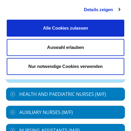
GROUP
Details zeigen
Number (total)
149,14
Staff in direct
149,14
Alle Cookies zulassen
employment
Staff not in direct
0,00
Auswahl erlauben
employment
Out-patient care staff
0,00
Nur notwendige Cookies verwenden
In-patient care staff
149,14
HEALTH AND PAEDIATRIC NURSES (M/F)
AUXILIARY NURSES (M/F)
NURSING ASSISTANTS (M/F)