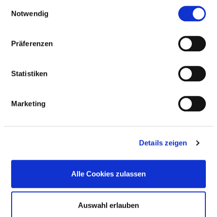
gesammelt haben.
Einwilligungsauswahl
Notwendig
ALLERGIES
Präferenzen
Dietary offers
Statistiken
MOBILITY IMPAIRMENTS
Marketing
VISUALLY IMPAIRED / BLIND
Details zeigen
OVERWEIGHT / BODY HEIGHT
Alle Cookies zulassen
FOREIGN LANGUAGE / RELIGION
Auswahl erlauben