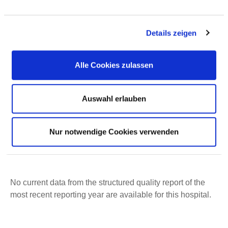
Details zeigen
Alle Cookies zulassen
Bleichstraße 15
44787 Bochum
Auswahl erlauben
Phone:
0234-509-3700
ed.muhcob-mukinilk@elbiar.naitsirhc
Nur notwendige Cookies verwenden
http://www.klinikum-bochum.de
No current data from the structured quality report of the
most recent reporting year are available for this hospital.