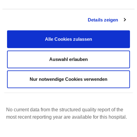
Details zeigen
Alle Cookies zulassen
Bleichstraße 15
44787 Bochum
Auswahl erlauben
Phone:
0234-509-3700
ed.muhcob-mukinilk@elbiar.naitsirhc
Nur notwendige Cookies verwenden
http://www.klinikum-bochum.de
No current data from the structured quality report of the
most recent reporting year are available for this hospital.