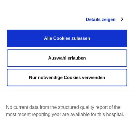
Details zeigen
Alle Cookies zulassen
Bleichstraße 15
44787 Bochum
Auswahl erlauben
Phone:
0234-509-3700
ed.muhcob-mukinilk@elbiar.naitsirhc
Nur notwendige Cookies verwenden
http://www.klinikum-bochum.de
No current data from the structured quality report of the
most recent reporting year are available for this hospital.