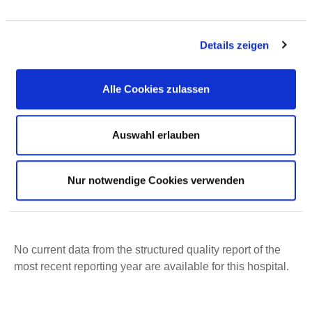
Details zeigen
Alle Cookies zulassen
Bleichstraße 15
44787 Bochum
Auswahl erlauben
Phone:
0234-509-3700
ed.muhcob-mukinilk@elbiar.naitsirhc
Nur notwendige Cookies verwenden
http://www.klinikum-bochum.de
No current data from the structured quality report of the
most recent reporting year are available for this hospital.