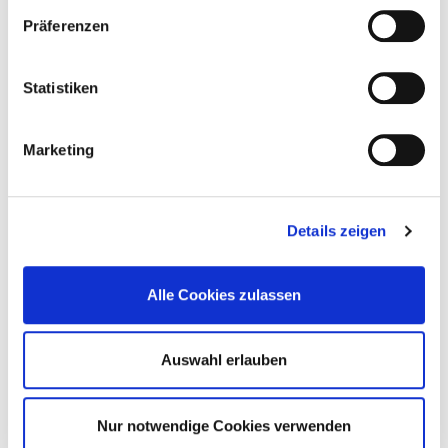
Präferenzen
Statistiken
Bleichstraße 15
44787 Bochum
Marketing
Phone:
0234-509-3700
ed.muhcob-mukinilk@elbiar.naitsirhc
Details zeigen
http://www.klinikum-bochum.de
Alle Cookies zulassen
No current data from the structured quality report of
the most recent reporting year are available for this
hospital.
Auswahl erlauben
© German hospital directory 2026
Contact
Nur notwendige Cookies verwenden