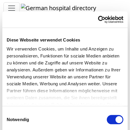
Toggle navigation
Back to the search results
St. Elisabeth-Hospital
Diese Webseite verwendet Cookies
Wir verwenden Cookies, um Inhalte und Anzeigen zu
personalisieren, Funktionen für soziale Medien anbieten
St. Elisabeth-Hospital
zu können und die Zugriffe auf unsere Website zu
analysieren. Außerdem geben wir Informationen zu Ihrer
Verwendung unserer Website an unsere Partner für
soziale Medien, Werbung und Analysen weiter. Unsere
Partner führen diese Informationen möglicherweise mit
weiteren Daten zusammen, die Sie ihnen bereitgestellt
haben oder die sie im Rahmen Ihrer Nutzung der Dienste
gesammelt haben.
Einwilligungsauswahl
Notwendig