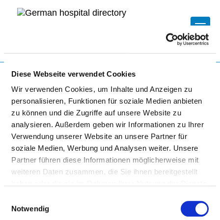
Togg
To the specialist department
Diese Webseite verwendet Cookies
Wir verwenden Cookies, um Inhalte und Anzeigen zu
personalisieren, Funktionen für soziale Medien anbieten
EV. KRANKENHAUS KÖNIGIN
zu können und die Zugriffe auf unsere Website zu
analysieren. Außerdem geben wir Informationen zu Ihrer
ELISABETH HERZBERGE
Verwendung unserer Website an unsere Partner für
soziale Medien, Werbung und Analysen weiter. Unsere
Partner führen diese Informationen möglicherweise mit
weiteren Daten zusammen, die Sie ihnen bereitgestellt
haben oder die sie im Rahmen Ihrer Nutzung der Dienste
gesammelt haben.
Einwilligungsauswahl
Notwendig
ANÄSTHESIOLOGIE / OP-BEREICH