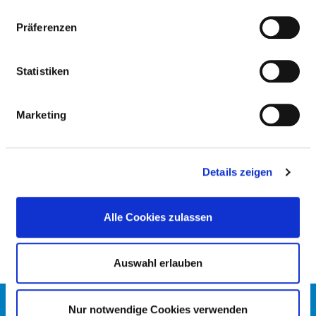
Präferenzen
MEDICAL EXPERTISE
Statistiken
Anesthesiology (AQ01)
Transfusion medicine (AQ59)
Marketing
Palliative care (ZF30)
Emergency medicine (ZF28)
Details zeigen
Medical quality management (ZF01)
Intensive care medicine (ZF15)
Alle Cookies zulassen
Auswahl erlauben
CONTACT
Nur notwendige Cookies verwenden