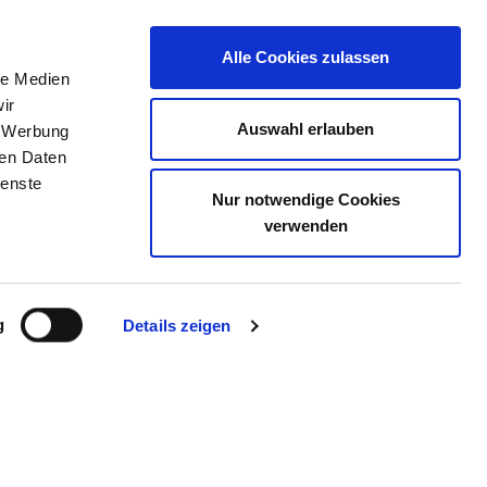
Alle Cookies zulassen
le Medien
JOB PORTAL
CONTACT
YOUR OPINION
ir
Auswahl erlauben
, Werbung
ren Daten
ienste
Nur notwendige Cookies
ISABETH HERZBERGE
verwenden
g
Details zeigen