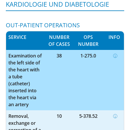
KARDIOLOGIE UND DIABETOLOGIE
OUT-PATIENT OPERATIONS
SERVICE
NUMBER
OPS
INFO
OF CASES
NUMBER
Examination of
38
1-275.0
the left side of
the heart with
a tube
(catheter)
inserted into
the heart via
an artery
Removal,
10
5-378.52
exchange or
correction of a