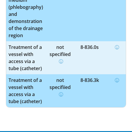
(phlebography)
and
demonstration
of the drainage
region
Treatment of a
not
8-836.0s
vessel with
specified
access via a
tube (catheter)
Treatment of a
not
8-836.3k
vessel with
specified
access via a
tube (catheter)