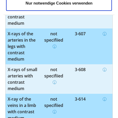
Nur notwendige Cookies verwenden
arteries in the
specified
abdomen with
contrast
medium
X-rays of the
not
3-607
arteries in the
specified
legs with
contrast
medium
X-rays of small
not
3-608
arteries with
specified
contrast
medium
X-ray of the
not
3-614
veins in a limb
specified
with contrast
medium