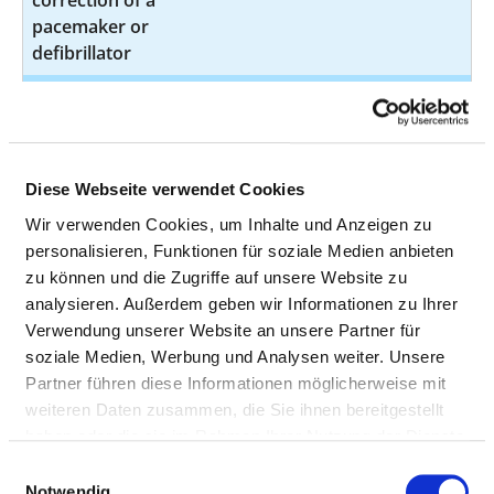
pacemaker or
defibrillator
X-rays of the
6
3-605
arteries in the
pelvis with
contrast
Diese Webseite verwendet Cookies
medium
Wir verwenden Cookies, um Inhalte und Anzeigen zu
Examination of
not
1-275.2
personalisieren, Funktionen für soziale Medien anbieten
the left side of
specified
zu können und die Zugriffe auf unsere Website zu
the heart with
analysieren. Außerdem geben wir Informationen zu Ihrer
a tube
Verwendung unserer Website an unsere Partner für
(catheter)
soziale Medien, Werbung und Analysen weiter. Unsere
inserted into
Partner führen diese Informationen möglicherweise mit
the heart via
weiteren Daten zusammen, die Sie ihnen bereitgestellt
an artery
haben oder die sie im Rahmen Ihrer Nutzung der Dienste
gesammelt haben.
Einwilligungsauswahl
Other
not
1-279.a
Notwendig