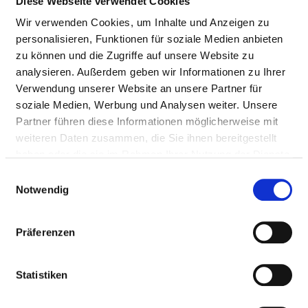
Diese Webseite verwendet Cookies
Wir verwenden Cookies, um Inhalte und Anzeigen zu
Nursing staff
personalisieren, Funktionen für soziale Medien anbieten
zu können und die Zugriffe auf unsere Website zu
DOCTORS (M/F)
analysieren. Außerdem geben wir Informationen zu Ihrer
Verwendung unserer Website an unsere Partner für
Staffing of the specialist department with doctors
soziale Medien, Werbung und Analysen weiter. Unsere
(m/f). Employees who cannot be clearly assigned to a
Partner führen diese Informationen möglicherweise mit
specialist department are recorded overall for the
weiteren Daten zusammen, die Sie ihnen bereitgestellt
hospital.
haben oder die sie im Rahmen Ihrer Nutzung der Dienste
gesammelt haben.
Einwilligungsauswahl
Notwendig
DOCTORS M/F IN TOTAL (WITHOUT AFFILIATED
DOCTORS) IN FULL-TIME POSITIONS
Präferenzen
PROFESSIONAL
NUMBER
EXPLANATION
GROUP
Statistiken
Number (total)
13,47