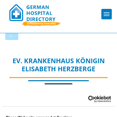
Togg
To the specialist department
EV. KRANKENHAUS KÖNIGIN
ELISABETH HERZBERGE
Appropriately: