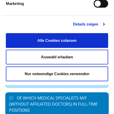
Marketing
Staff in direct
13,47
employment
Staff not in direct
0,00
Details zeigen
employment
Out-patient care staff
0,77
Alle Cookies zulassen
In-patient care staff
12,70
Auswahl erlauben
Case by number
113,46
prevailing collectively
40,0
Nur notwendige Cookies verwenden
agreed weekly
working hours
OF WHICH MEDICAL SPECIALISTS M/F
(WITHOUT AFFILIATED DOCTORS) IN FULL-TIME
POSITIONS