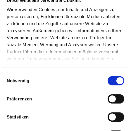
Diese Webseite verwendet Cookies
Wir verwenden Cookies, um Inhalte und Anzeigen zu
Nursing staff
personalisieren, Funktionen für soziale Medien anbieten
zu können und die Zugriffe auf unsere Website zu
DOCTORS (M/F)
analysieren. Außerdem geben wir Informationen zu Ihrer
Verwendung unserer Website an unsere Partner für
Staffing of the specialist department with doctors
soziale Medien, Werbung und Analysen weiter. Unsere
(m/f). Employees who cannot be clearly assigned to a
Partner führen diese Informationen möglicherweise mit
specialist department are recorded overall for the
weiteren Daten zusammen, die Sie ihnen bereitgestellt
hospital.
haben oder die sie im Rahmen Ihrer Nutzung der Dienste
gesammelt haben.
Einwilligungsauswahl
Notwendig
DOCTORS M/F IN TOTAL (WITHOUT AFFILIATED
DOCTORS) IN FULL-TIME POSITIONS
Präferenzen
PROFESSIONAL
NUMBER
EXPLANATION
GROUP
Statistiken
Number (total)
7,25