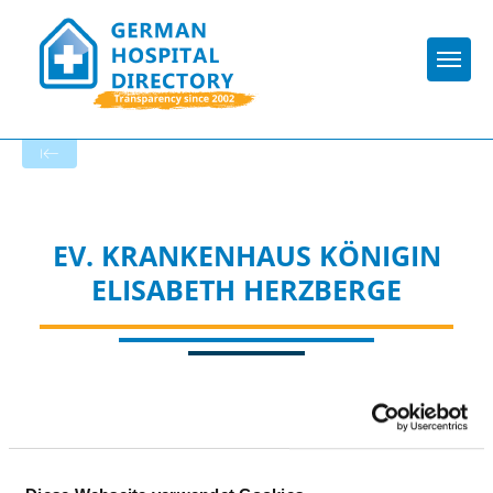
Togg
To the specialist department
EV. KRANKENHAUS KÖNIGIN
ELISABETH HERZBERGE
Appropriately: