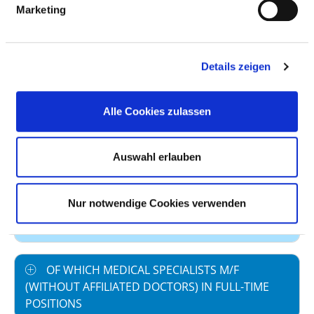
Marketing
Staff in direct
7,25
employment
Staff not in direct
0,00
Details zeigen
employment
Out-patient care staff
0,06
Alle Cookies zulassen
In-patient care staff
7,19
Auswahl erlauben
Case by number
97,77
prevailing collectively
40,0
Nur notwendige Cookies verwenden
agreed weekly
working hours
OF WHICH MEDICAL SPECIALISTS M/F
(WITHOUT AFFILIATED DOCTORS) IN FULL-TIME
POSITIONS