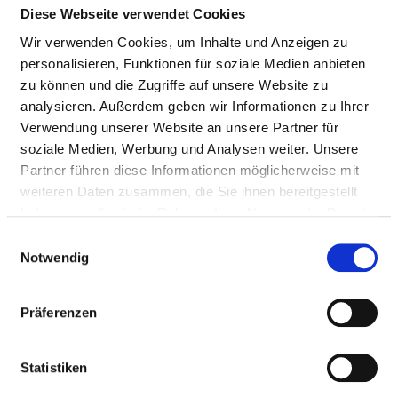
Diese Webseite verwendet Cookies
Nursing staff
Wir verwenden Cookies, um Inhalte und Anzeigen zu
Therapeutic staff
personalisieren, Funktionen für soziale Medien anbieten
zu können und die Zugriffe auf unsere Website zu
analysieren. Außerdem geben wir Informationen zu Ihrer
DOCTORS (M/F)
Verwendung unserer Website an unsere Partner für
soziale Medien, Werbung und Analysen weiter. Unsere
Staffing of the specialist department with doctors
Partner führen diese Informationen möglicherweise mit
(m/f). Employees who cannot be clearly assigned to a
weiteren Daten zusammen, die Sie ihnen bereitgestellt
specialist department are recorded overall for the
haben oder die sie im Rahmen Ihrer Nutzung der Dienste
hospital.
gesammelt haben.
Einwilligungsauswahl
Notwendig
DOCTORS M/F IN TOTAL (WITHOUT AFFILIATED
Präferenzen
DOCTORS) IN FULL-TIME POSITIONS
PROFESSIONAL
NUMBER
EXPLANATION
Statistiken
GROUP