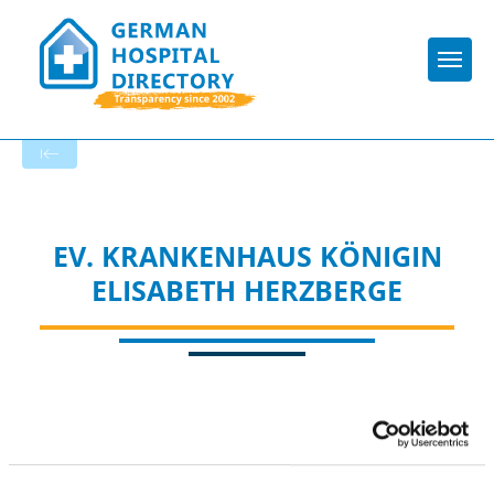
Togg
To the specialist department
EV. KRANKENHAUS KÖNIGIN
ELISABETH HERZBERGE
Appropriately: