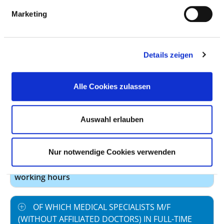
Number (total)
9,30
Marketing
Staff in direct
9,30
employment
Details zeigen
Staff not in direct
0,00
employment
Alle Cookies zulassen
Out-patient care staff
4,73
In-patient care staff
4,57
Auswahl erlauben
Case by number
72,43
prevailing collectively
40,0
Nur notwendige Cookies verwenden
agreed weekly
working hours
OF WHICH MEDICAL SPECIALISTS M/F
(WITHOUT AFFILIATED DOCTORS) IN FULL-TIME