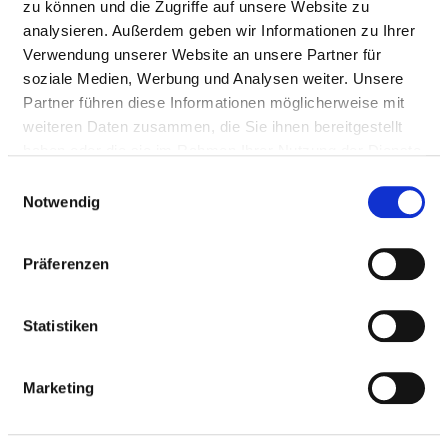
zu können und die Zugriffe auf unsere Website zu
analysieren. Außerdem geben wir Informationen zu Ihrer
Phone:
030-5472-0
Verwendung unserer Website an unsere Partner für
Mail:
ed.nilreb-hek@hek
soziale Medien, Werbung und Analysen weiter. Unsere
Approach
Partner führen diese Informationen möglicherweise mit
weiteren Daten zusammen, die Sie ihnen bereitgestellt
https://www.keh-berlin.de/
haben oder die sie im Rahmen Ihrer Nutzung der Dienste
gesammelt haben.
Further locations
Einwilligungsauswahl
Notwendig
Präferenzen
BASIC INFORMATION
Statistiken
Number of beds: 698
Number of specialist departments: 17
Marketing
Number of inpatient cases: 17.317
Number of partial inpatient cases: 1.235