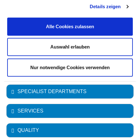
Details zeigen
Number of outpatient cases: 34.870
Hospital owners: Evangelisches Krankenhaus
Alle Cookies zulassen
Königin Elisabeth Herzberge gGmbH
Type of provider: freigemeinnützig
Auswahl erlauben
Academic teaching hospital
Charité Universitätsmedizin Berlin
Nur notwendige Cookies verwenden
SPECIALIST DEPARTMENTS
SERVICES
QUALITY