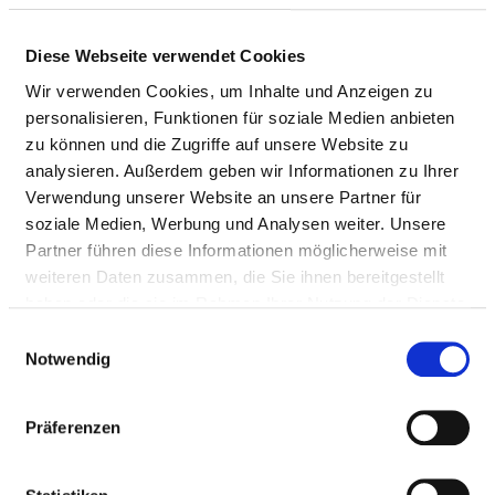
Diese Webseite verwendet Cookies
Wir verwenden Cookies, um Inhalte und Anzeigen zu
personalisieren, Funktionen für soziale Medien anbieten
zu können und die Zugriffe auf unsere Website zu
analysieren. Außerdem geben wir Informationen zu Ihrer
Verwendung unserer Website an unsere Partner für
soziale Medien, Werbung und Analysen weiter. Unsere
Herzbergstr. 79
Partner führen diese Informationen möglicherweise mit
10365 Berlin
weiteren Daten zusammen, die Sie ihnen bereitgestellt
haben oder die sie im Rahmen Ihrer Nutzung der Dienste
Phone:
030-5472-0
gesammelt haben.
Mail:
ed.nilreb-hek@hek
Einwilligungsauswahl
Notwendig
Approach
Präferenzen
https://www.keh-berlin.de/
Further locations