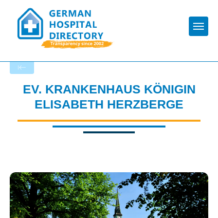
Togg
Back to the search results
EV. KRANKENHAUS KÖNIGIN
ELISABETH HERZBERGE