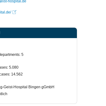
lieh@hgh.tkatnok
tal.de/
N
departments: 5
ases: 5.080
 cases: 14.562
lig-Geist-Hospital Bingen gGmbH
tlich