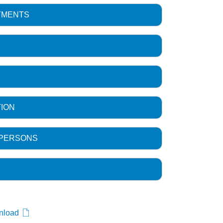
TMENTS
ION
 PERSONS
wnload