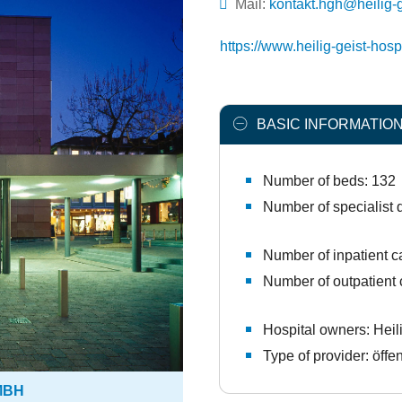
Mail:
ed.latipsoh-tsieg-gi
https://www.heilig-geist-hospi
BASIC INFORMATIO
Number of beds: 132
Number of specialist 
Number of inpatient c
Number of outpatient
Hospital owners: Hei
Type of provider: öffen
MBH