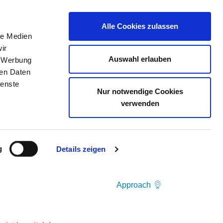
Alle Cookies zulassen
le Medien
JOB PORTAL
CONTACT
YOUR OPINION
ir
Auswahl erlauben
, Werbung
ren Daten
ienste
BH
Nur notwendige Cookies
verwenden
g
Details zeigen
Approach