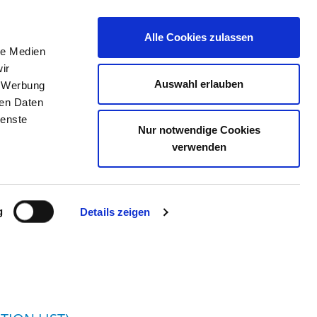
Alle Cookies zulassen
le Medien
JOB PORTAL
CONTACT
YOUR OPINION
ir
Auswahl erlauben
, Werbung
ren Daten
ienste
Nur notwendige Cookies
WISMAR GMBH
verwenden
g
Details zeigen