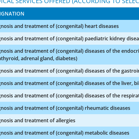
ICAL SERVICES OFFERED (ACCORDING TO SELEC
IGNATION
nosis and treatment of (congenital) heart diseases
nosis and treatment of (congenital) paediatric kidney dise
nosis and treatment of (congenital) diseases of the endocri
thyroid, adrenal gland, diabetes)
nosis and treatment of (congenital) diseases of the gastroin
nosis and treatment of (congenital) diseases of the liver, b
nosis and treatment of (congenital) diseases of the respira
nosis and treatment of (congenital) rheumatic diseases
nosis and treatment of allergies
nosis and treatment of (congenital) metabolic diseases