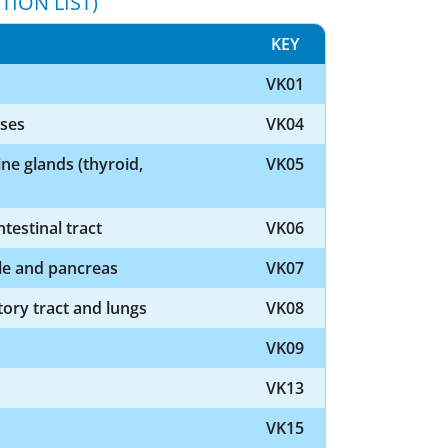
TION LIST)
KEY
VK01
ases
VK04
ne glands (thyroid,
VK05
testinal tract
VK06
ile and pancreas
VK07
tory tract and lungs
VK08
VK09
VK13
VK15