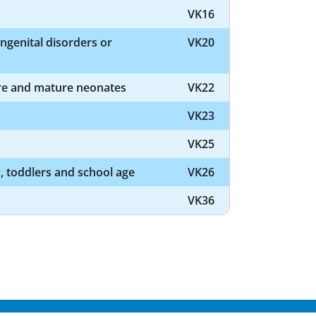
VK16
ngenital disorders or
VK20
ture and mature neonates
VK22
VK23
VK25
, toddlers and school age
VK26
VK36