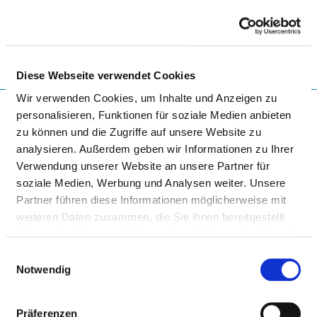
Togg
Diese Webseite verwendet Cookies
To the specialist department
Wir verwenden Cookies, um Inhalte und Anzeigen zu
personalisieren, Funktionen für soziale Medien anbieten
zu können und die Zugriffe auf unsere Website zu
analysieren. Außerdem geben wir Informationen zu Ihrer
KREISKRANKENHAUS
Verwendung unserer Website an unsere Partner für
FREIBERG
soziale Medien, Werbung und Analysen weiter. Unsere
Partner führen diese Informationen möglicherweise mit
weiteren Daten zusammen, die Sie ihnen bereitgestellt
haben oder die sie im Rahmen Ihrer Nutzung der Dienste
gesammelt haben.
Einwilligungsauswahl
Notwendig
KLINIK FÜR INNERE MEDIZIN II
Präferenzen