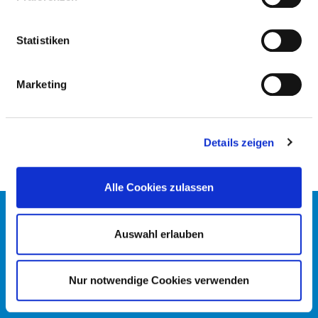
(KARDIOLOGIE)
Statistiken
NURSING EXPERTISE
Marketing
Management of a ward / area (PQ05)
Practical guide (PQ20)
Details zeigen
Alle Cookies zulassen
CONTACT
IMPRINT
Auswahl erlauben
DATA PROTECTION
DKTIG
Nur notwendige Cookies verwenden
© GERMAN HOSPITAL DIRECTORY 2026