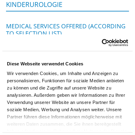
KINDERUROLOGIE
MEDICAL SERVICES OFFERED (ACCORDING
TO SELECTION LIST)
DESIGNATION
KEY
Minimally invasive laparoscopic surgery
VC55
Diese Webseite verwendet Cookies
Diagnosis and treatment of urolithiasis
VU03
Wir verwenden Cookies, um Inhalte und Anzeigen zu
personalisieren, Funktionen für soziale Medien anbieten
Diagnosis and treatment of other
VU04
zu können und die Zugriffe auf unsere Website zu
diseases of the kidney and ureter
analysieren. Außerdem geben wir Informationen zu Ihrer
Diagnosis and treatment of other
VU05
Verwendung unserer Website an unsere Partner für
diseases of the urinary system
soziale Medien, Werbung und Analysen weiter. Unsere
Partner führen diese Informationen möglicherweise mit
Diagnosis and treatment of diseases of
VU06
weiteren Daten zusammen, die Sie ihnen bereitgestellt
the male genital organs
haben oder die sie im Rahmen Ihrer Nutzung der Dienste