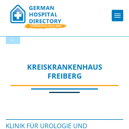
Togg
To the specialist department
KREISKRANKENHAUS
FREIBERG
KLINIK FÜR UROLOGIE UND