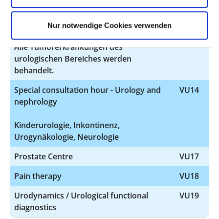
Minimally invasive endoscopic surgery
VU12
Tumour Surgery
VU13
Nur notwendige Cookies verwenden
Alle Tumorerkrankungen des
urologischen Bereiches werden
behandelt.
Special consultation hour - Urology and
VU14
nephrology
Kinderurologie, Inkontinenz,
Urogynäkologie, Neurologie
Prostate Centre
VU17
Pain therapy
VU18
Urodynamics / Urological functional
VU19
diagnostics