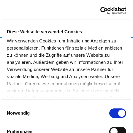
Togg
Diese Webseite verwendet Cookies
To the hospital’s home page
Wir verwenden Cookies, um Inhalte und Anzeigen zu
personalisieren, Funktionen für soziale Medien anbieten
zu können und die Zugriffe auf unsere Website zu
analysieren. Außerdem geben wir Informationen zu Ihrer
VIVANTES HUMBOLDT-
Verwendung unserer Website an unsere Partner für
KLINIKUM, AMBULATORIUM
soziale Medien, Werbung und Analysen weiter. Unsere
Partner führen diese Informationen möglicherweise mit
SEELISCHE GESUNDHEIT
weiteren Daten zusammen, die Sie ihnen bereitgestellt
haben oder die sie im Rahmen Ihrer Nutzung der Dienste
gesammelt haben.
Einwilligungsauswahl
Notwendig
Präferenzen