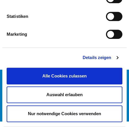
SPECIAL INSTRUMENT-BASED
EQUIPMENT
Statistiken
EQUIPMENT
EXPLANATION
24 HR EMERGENCY
Marketing
AVAILABILITY
Details zeigen
Alle Cookies zulassen
CONTACT
IMPRINT
DATA PROTECTION
Auswahl erlauben
DKTIG
© GERMAN HOSPITAL DIRECTORY 2026
Nur notwendige Cookies verwenden