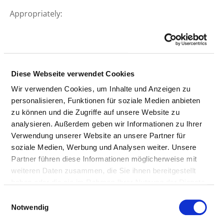
Appropriately:
Doctors (m/f)
NURSING STAFF
Diese Webseite verwendet Cookies
Personnel resources of the specialist department
Wir verwenden Cookies, um Inhalte und Anzeigen zu
with nursing staff. Employees who cannot be clearly
personalisieren, Funktionen für soziale Medien anbieten
assigned to a specialist department are recorded
zu können und die Zugriffe auf unsere Website zu
overall for the hospital.
analysieren. Außerdem geben wir Informationen zu Ihrer
Verwendung unserer Website an unsere Partner für
soziale Medien, Werbung und Analysen weiter. Unsere
Partner führen diese Informationen möglicherweise mit
NURSES (M/F)
weiteren Daten zusammen, die Sie ihnen bereitgestellt
haben oder die sie im Rahmen Ihrer Nutzung der Dienste
With assignment to a department
gesammelt haben.
Einwilligungsauswahl
Notwendig
PROFESSIONAL
NUMBER
EXPLANATION