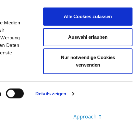
Alle Cookies zulassen
le Medien
JOB PORTAL
CONTACT
YOUR OPINION
ir
Auswahl erlauben
, Werbung
ren Daten
ienste
Nur notwendige Cookies
verwenden
g
Details zeigen
Approach