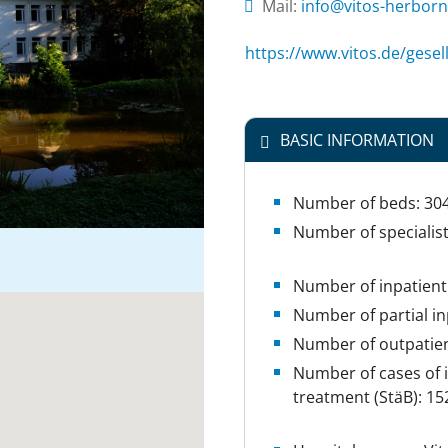
Mail:
ed.nrobreh-sotiv@o
https://www.vitos.de/gesel
BASIC INFORMATION
Number of beds: 30
Number of specialis
Number of inpatient 
Number of partial in
Number of outpatien
Number of cases of i
treatment (StäB): 15