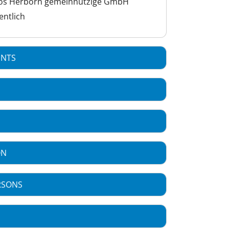
itos Herborn gemeinnützige GmbH
entlich
ENTS
ON
RSONS