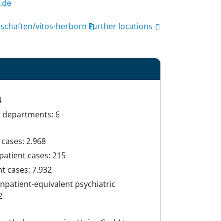
fni
lschaften/vitos-herborn
Further locations
4
t departments: 6
cases: 2.968
patient cases: 215
t cases: 7.932
npatient-equivalent psychiatric
2