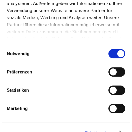
Fax: 0641-71134
analysieren. Außerdem geben wir Informationen zu Ihrer
Mail:
ed.abkoj@ofni
Verwendung unserer Website an unsere Partner für
soziale Medien, Werbung und Analysen weiter. Unsere
Approach
Partner führen diese Informationen möglicherweise mit
weiteren Daten zusammen, die Sie ihnen bereitgestellt
haben oder die sie im Rahmen Ihrer Nutzung der Dienste
Medical administration
gesammelt haben.
Einwilligungsauswahl
Dr. med. Stefan Steidl (Chefarzt Geriatrie)
Notwendig
Präferenzen
Information and services of the department
NUMBER OF CASES
Statistiken
Number of inpatient cases: 934
Marketing
Number of partial inpatient cases: 207