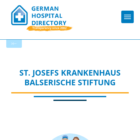
Togg
To the hospital’s home page
ST. JOSEFS KRANKENHAUS
BALSERISCHE STIFTUNG