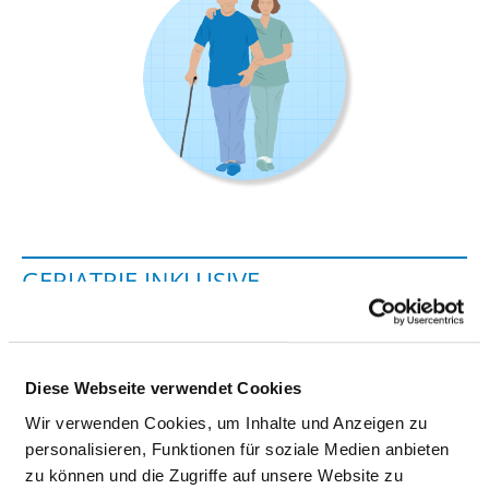
GERIATRIE INKLUSIVE
ALTERSTRAUMATOLOGIE UND
TAGESKLINIK
Diese Webseite verwendet Cookies
Wilhelmstrasse 7
Wir verwenden Cookies, um Inhalte und Anzeigen zu
35392 Gießen
personalisieren, Funktionen für soziale Medien anbieten
Phone:
0641-7002-0
zu können und die Zugriffe auf unsere Website zu