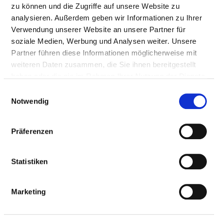
Mail:
ed.abkoj@ofni
zu können und die Zugriffe auf unsere Website zu
With emergency ambulance
analysieren. Außerdem geben wir Informationen zu Ihrer
Verwendung unserer Website an unsere Partner für
Approach
soziale Medien, Werbung und Analysen weiter. Unsere
Partner führen diese Informationen möglicherweise mit
Medical administration
weiteren Daten zusammen, die Sie ihnen bereitgestellt
haben oder die sie im Rahmen Ihrer Nutzung der Dienste
Dr. Ahmet Akinci (Chefarzt Innere Medizin)
gesammelt haben.
Einwilligungsauswahl
Dr. med. Tina Hoffmann (Chefärztin der Diabetologie)
Notwendig
Jabin Jönsson (Sektionsleiterin Intensivmedizin)
Präferenzen
Information and services of the department
Statistiken
NUMBER OF CASES
Marketing
Number of inpatient cases: 3.070