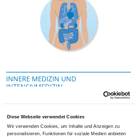
INNERE MEDIZIN UND
INTENSIVMEDIZIN
Wilhelmstrasse 7
35392 Gießen
Diese Webseite verwendet Cookies
Phone:
0641-7002-0
Wir verwenden Cookies, um Inhalte und Anzeigen zu
Fax: 0641-71134
personalisieren, Funktionen für soziale Medien anbieten