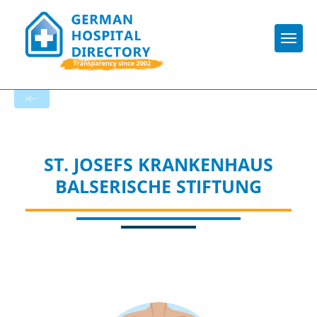
Togg
To the hospital’s home page
ST. JOSEFS KRANKENHAUS
BALSERISCHE STIFTUNG