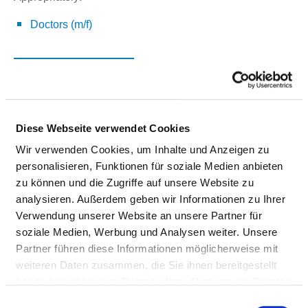
Doctors (m/f)
NURSING STAFF
Personnel resources of the specialist department with
nursing staff. Employees who cannot be clearly assigned
Diese Webseite verwendet Cookies
to a specialist department are recorded overall for the
Wir verwenden Cookies, um Inhalte und Anzeigen zu
hospital.
personalisieren, Funktionen für soziale Medien anbieten
zu können und die Zugriffe auf unsere Website zu
analysieren. Außerdem geben wir Informationen zu Ihrer
NURSES (M/F)
Verwendung unserer Website an unsere Partner für
soziale Medien, Werbung und Analysen weiter. Unsere
With assignment to a department
Partner führen diese Informationen möglicherweise mit
weiteren Daten zusammen, die Sie ihnen bereitgestellt
PROFESSIONAL
NUMBER
EXPLANATION
haben oder die sie im Rahmen Ihrer Nutzung der Dienste
GROUP
gesammelt haben.
Einwilligungsauswahl