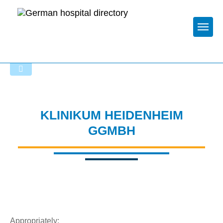
Togg
To the specialist department
KLINIKUM HEIDENHEIM
GGMBH
Appropriately: