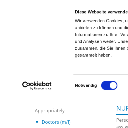
Diese Webseite verwende
Wir verwenden Cookies, um
anbieten zu können und di
Informationen zu Ihrer Ve
To the specialist department
und Analysen weiter. Unse
zusammen, die Sie ihnen b
gesammelt haben.
Einwilligungsauswahl
Notwendig
NUR
Appropriately:
Perso
Doctors (m/f)
assig