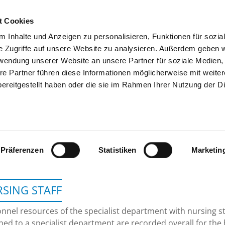
t Cookies
 Inhalte und Anzeigen zu personalisieren, Funktionen für sozia
SEARCH
TIPS & HELP
THE GHD
e Zugriffe auf unsere Website zu analysieren. Außerdem geben w
rwendung unserer Website an unsere Partner für soziale Medien
re Partner führen diese Informationen möglicherweise mit weite
ereitgestellt haben oder die sie im Rahmen Ihrer Nutzung der D
EVANGELISCHES KRANKENHAUS L
Präferenzen
Statistiken
Marketin
SING STAFF
nnel resources of the specialist department with nursing s
ned to a specialist department are recorded overall for the 