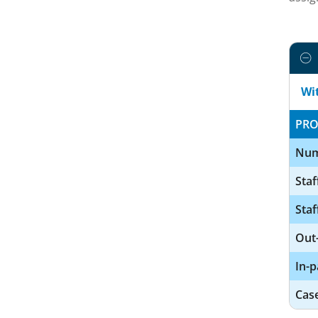
Wi
PRO
Num
Staf
Staf
Out-
In-p
Cas