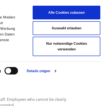
Alle Cookies zulassen
le Medien
JOB PORTAL
CONTACT
YOUR OPINION
ir
Auswahl erlauben
, Werbung
ren Daten
ienste
Nur notwendige Cookies
UDWIGSFELDE TELTOW
verwenden
g
Details zeigen
taff. Employees who cannot be clearly
hospital.