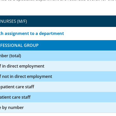
NURSES (M/F)
th assignment to a department
FESSIONAL GROUP
ber (total)
f in direct employment
f not in direct employment
patient care staff
atient care staff
e by number