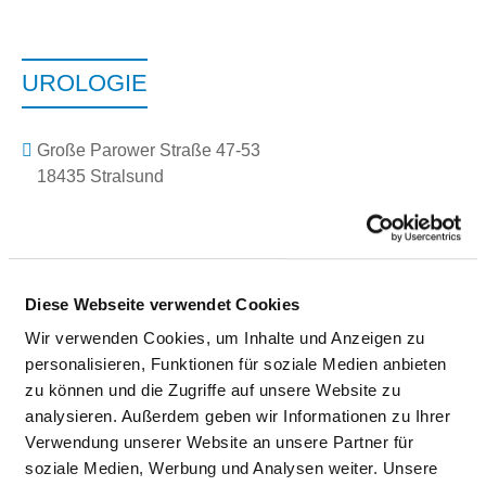
UROLOGIE
Große Parower Straße 47-53
18435 Stralsund
Phone:
03831-35-1910
Fax: 03831-35-1915
Mail:
ed.tiehdnuseg-soileh@dnuslarts.eigoloru
With emergency ambulance
Diese Webseite verwendet Cookies
Approach
Wir verwenden Cookies, um Inhalte und Anzeigen zu
personalisieren, Funktionen für soziale Medien anbieten
https://www.helios-gesundheit.de/kliniken/stralsun...
zu können und die Zugriffe auf unsere Website zu
analysieren. Außerdem geben wir Informationen zu Ihrer
Verwendung unserer Website an unsere Partner für
Medical administration
soziale Medien, Werbung und Analysen weiter. Unsere
Prof. Dr. med. habil. Matthias Maruschke (Chefarzt)