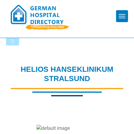
Togg
To the hospital’s home page
HELIOS HANSEKLINIKUM
STRALSUND