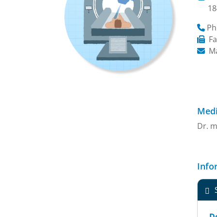
18
Ph
Fa
Ma
Medi
Dr. m
Info
Do