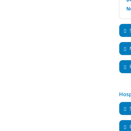
Nu
Hosp