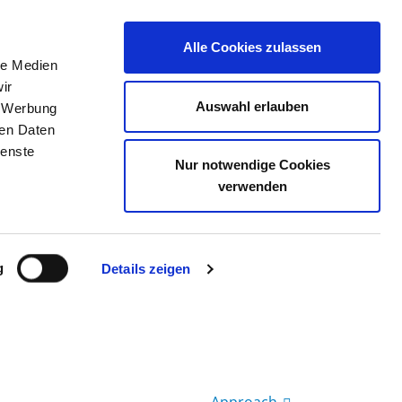
Alle Cookies zulassen
le Medien
JOB PORTAL
CONTACT
YOUR OPINION
ir
Auswahl erlauben
, Werbung
ren Daten
ienste
Nur notwendige Cookies
 STRALSUND
verwenden
g
Details zeigen