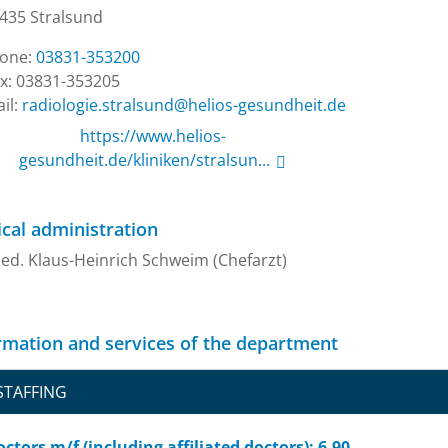
435 Stralsund
one:
03831-353200
x: 03831-353205
il:
ed.tiehdnuseg-soileh@dnuslarts.eigoloidar
https://www.helios-
gesundheit.de/kliniken/stralsun...
cal administration
ed. Klaus-Heinrich Schweim (Chefarzt)
rmation and services of the department
STAFFING
ctors m/f (including affiliated doctors): 6,90