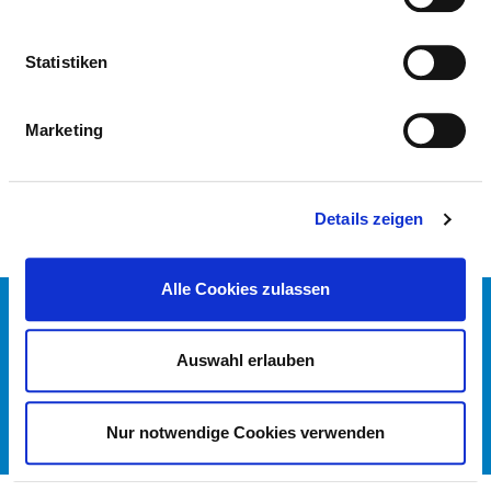
NEPHROLOGIE
Statistiken
MEDICAL SERVICES OFFERED (ACCORDING
TO SELECTION LIST)
Marketing
DESIGNATION
KEY
Details zeigen
Alle Cookies zulassen
CONTACT
IMPRINT
Auswahl erlauben
DATA PROTECTION
DKTIG
Nur notwendige Cookies verwenden
© GERMAN HOSPITAL DIRECTORY 2026