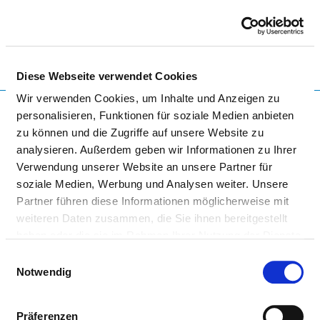
Togg
Diese Webseite verwendet Cookies
To the specialist department
Wir verwenden Cookies, um Inhalte und Anzeigen zu
personalisieren, Funktionen für soziale Medien anbieten
zu können und die Zugriffe auf unsere Website zu
analysieren. Außerdem geben wir Informationen zu Ihrer
HELIOS HANSEKLINIKUM
Verwendung unserer Website an unsere Partner für
STRALSUND
soziale Medien, Werbung und Analysen weiter. Unsere
Partner führen diese Informationen möglicherweise mit
weiteren Daten zusammen, die Sie ihnen bereitgestellt
haben oder die sie im Rahmen Ihrer Nutzung der Dienste
gesammelt haben.
Einwilligungsauswahl
Notwendig
INNERE MEDIZIN/SCHWERPUNKT
Präferenzen