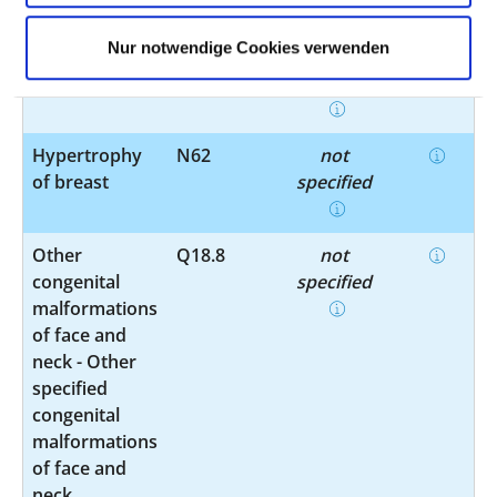
Nur notwendige Cookies verwenden
Orchitis and
N45.9
not
epididymitis
specified
Hypertrophy
N62
not
of breast
specified
Other
Q18.8
not
congenital
specified
malformations
of face and
neck - Other
specified
congenital
malformations
of face and
neck