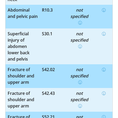
Abdominal
R10.3
not
and pelvic pain
specified
Superficial
S30.1
not
injury of
specified
abdomen
lower back
and pelvis
Fracture of
S42.02
not
shoulder and
specified
upper arm
Fracture of
S42.43
not
shoulder and
specified
upper arm
Fracture of
S52.21
not