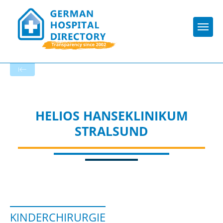
Togg
To the specialist department
HELIOS HANSEKLINIKUM
STRALSUND
KINDERCHIRURGIE