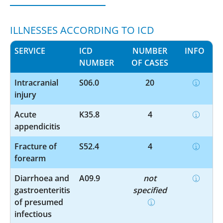
ILLNESSES ACCORDING TO ICD
SERVICE
ICD
NUMBER
INFO
NUMBER
OF CASES
Intracranial
S06.0
20
injury
Acute
K35.8
4
appendicitis
Fracture of
S52.4
4
forearm
Diarrhoea and
A09.9
not
gastroenteritis
specified
of presumed
infectious