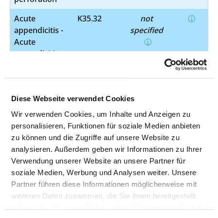
Acute
K35.32
not
appendicitis -
specified
Acute
appendicitis
with
perforation
and localized
Diese Webseite verwendet Cookies
peritonitis
without
Wir verwenden Cookies, um Inhalte und Anzeigen zu
abscess
personalisieren, Funktionen für soziale Medien anbieten
zu können und die Zugriffe auf unsere Website zu
Other
K59.3
not
analysieren. Außerdem geben wir Informationen zu Ihrer
functional
specified
Verwendung unserer Website an unsere Partner für
intestinal
soziale Medien, Werbung und Analysen weiter. Unsere
disorders
Partner führen diese Informationen möglicherweise mit
weiteren Daten zusammen, die Sie ihnen bereitgestellt
Cutaneous
L02.2
not
haben oder die sie im Rahmen Ihrer Nutzung der Dienste
abscess
specified