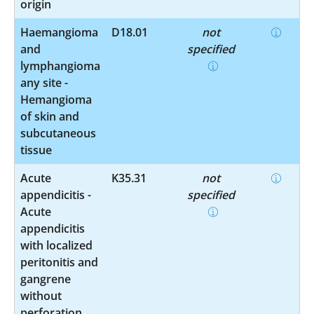
origin
Haemangioma
D18.01
not
and
specified
lymphangioma
any site -
Hemangioma
of skin and
subcutaneous
tissue
Acute
K35.31
not
appendicitis -
specified
Acute
appendicitis
with localized
peritonitis and
gangrene
without
perforation