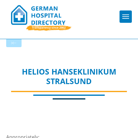
Togg
To the specialist department
HELIOS HANSEKLINIKUM
STRALSUND
Appropriately: