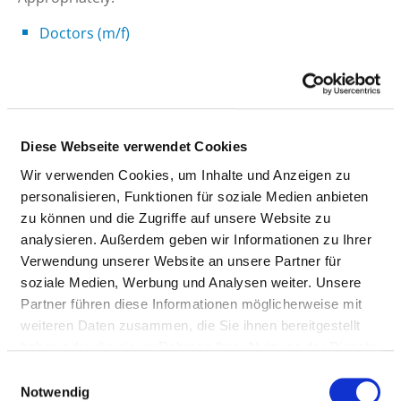
Doctors (m/f)
NURSING STAFF
Personnel resources of the specialist department
Diese Webseite verwendet Cookies
with nursing staff. Employees who cannot be clearly
assigned to a specialist department are recorded
Wir verwenden Cookies, um Inhalte und Anzeigen zu
overall for the hospital.
personalisieren, Funktionen für soziale Medien anbieten
zu können und die Zugriffe auf unsere Website zu
analysieren. Außerdem geben wir Informationen zu Ihrer
Verwendung unserer Website an unsere Partner für
NURSES (M/F)
soziale Medien, Werbung und Analysen weiter. Unsere
Partner führen diese Informationen möglicherweise mit
With assignment to a department
weiteren Daten zusammen, die Sie ihnen bereitgestellt
haben oder die sie im Rahmen Ihrer Nutzung der Dienste
PROFESSIONAL
NUMBER
EXPLANATION
gesammelt haben.
Einwilligungsauswahl
GROUP
Notwendig