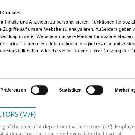
t Cookies
 Inhalte und Anzeigen zu personalisieren, Funktionen für sozia
SEARCH
TIPS & HELP
THE GHD
e Zugriffe auf unsere Website zu analysieren. Außerdem geben w
rwendung unserer Website an unsere Partner für soziale Medien
re Partner führen diese Informationen möglicherweise mit weite
ereitgestellt haben oder die sie im Rahmen Ihrer Nutzung der D
HELIOS HANSEKLINIKUM
Präferenzen
Statistiken
Marketin
TORS (M/F)
ing of the specialist department with doctors (m/f). Employ
alist department are recorded overall for the hospital.