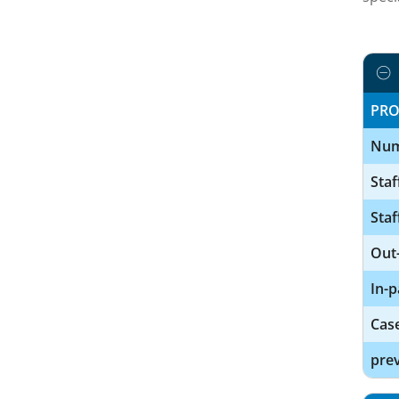
PRO
Num
Staf
Staf
Out-
In-p
Cas
prev