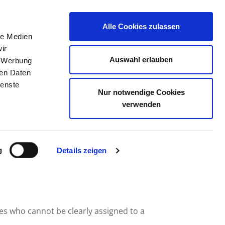
Alle Cookies zulassen
le Medien
JOB PORTAL
CONTACT
YOUR OPINION
ir
Auswahl erlauben
, Werbung
ren Daten
ienste
Nur notwendige Cookies
 STRALSUND
verwenden
g
Details zeigen
ees who cannot be clearly assigned to a