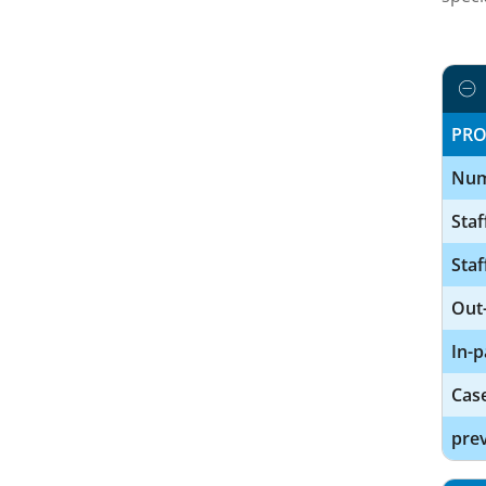
PRO
Num
Staf
Staf
Out-
In-p
Cas
prev