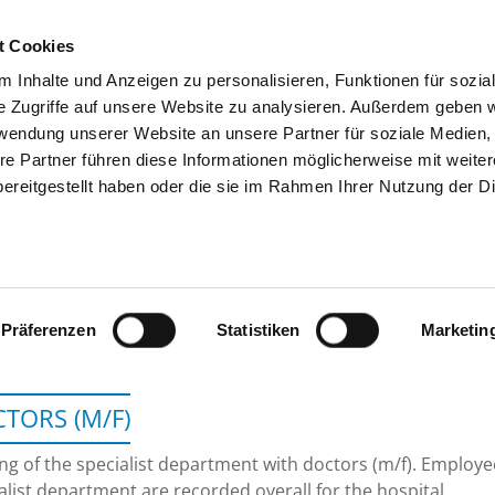
t Cookies
 Inhalte und Anzeigen zu personalisieren, Funktionen für sozia
SEARCH
TIPS & HELP
THE GHD
e Zugriffe auf unsere Website zu analysieren. Außerdem geben w
rwendung unserer Website an unsere Partner für soziale Medien
re Partner führen diese Informationen möglicherweise mit weite
ereitgestellt haben oder die sie im Rahmen Ihrer Nutzung der D
HELIOS HANSEKLINIKUM
Präferenzen
Statistiken
Marketin
TORS (M/F)
ing of the specialist department with doctors (m/f). Employ
alist department are recorded overall for the hospital.