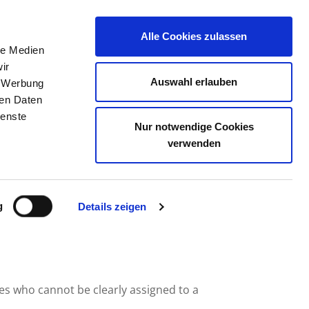
Alle Cookies zulassen
le Medien
JOB PORTAL
CONTACT
YOUR OPINION
ir
Auswahl erlauben
, Werbung
ren Daten
ienste
Nur notwendige Cookies
 STRALSUND
verwenden
g
Details zeigen
ees who cannot be clearly assigned to a