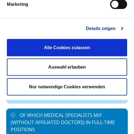
Marketing
Staff in direct
4,30
employment
Staff not in direct
1,50
Details zeigen
employment
Out-patient care staff
0,46
Alle Cookies zulassen
In-patient care staff
5,34
Auswahl erlauben
Case by number
238,01
prevailing collectively
40,0
Nur notwendige Cookies verwenden
agreed weekly
working hours
OF WHICH MEDICAL SPECIALISTS M/F
(WITHOUT AFFILIATED DOCTORS) IN FULL-TIME
POSITIONS