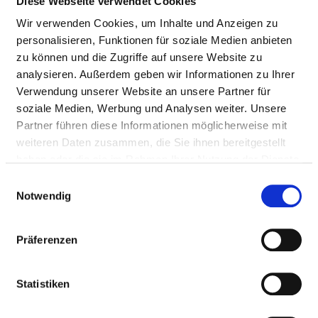
Diese Webseite verwendet Cookies
Wir verwenden Cookies, um Inhalte und Anzeigen zu
Nursing staff
personalisieren, Funktionen für soziale Medien anbieten
zu können und die Zugriffe auf unsere Website zu
DOCTORS (M/F)
analysieren. Außerdem geben wir Informationen zu Ihrer
Verwendung unserer Website an unsere Partner für
Staffing of the specialist department with doctors
soziale Medien, Werbung und Analysen weiter. Unsere
(m/f). Employees who cannot be clearly assigned to a
Partner führen diese Informationen möglicherweise mit
specialist department are recorded overall for the
weiteren Daten zusammen, die Sie ihnen bereitgestellt
hospital.
haben oder die sie im Rahmen Ihrer Nutzung der Dienste
gesammelt haben.
Einwilligungsauswahl
Notwendig
DOCTORS M/F IN TOTAL (WITHOUT AFFILIATED
DOCTORS) IN FULL-TIME POSITIONS
Präferenzen
PROFESSIONAL
NUMBER
EXPLANATION
GROUP
Statistiken
Number (total)
5,80