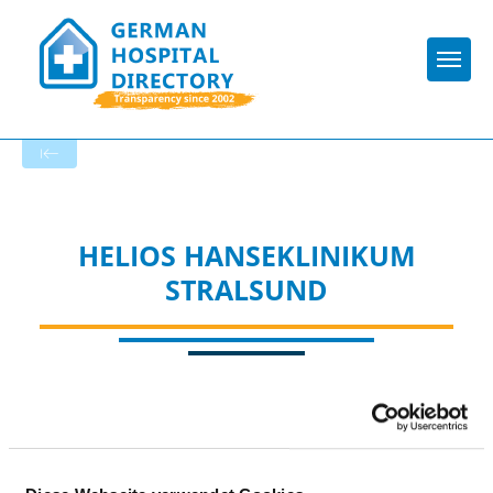
Togg
To the specialist department
HELIOS HANSEKLINIKUM
STRALSUND
Appropriately: