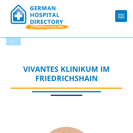
Togg
To the hospital’s home page
VIVANTES KLINIKUM IM
FRIEDRICHSHAIN