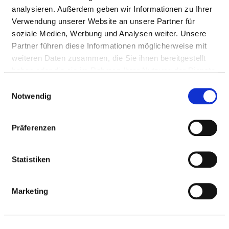
Mail:
ed.setnaviv@nnamlhuk.nitram
analysieren. Außerdem geben wir Informationen zu Ihrer
Approach
Verwendung unserer Website an unsere Partner für
soziale Medien, Werbung und Analysen weiter. Unsere
http://www.vivantes.de
Partner führen diese Informationen möglicherweise mit
weiteren Daten zusammen, die Sie ihnen bereitgestellt
haben oder die sie im Rahmen Ihrer Nutzung der Dienste
Medical administration
gesammelt haben.
Einwilligungsauswahl
Prof. Dr. Martin K. Kuhlmann (Chefarzt)
Notwendig
Präferenzen
Information and services of the department
NUMBER OF CASES
Statistiken
Number of inpatient cases: 1.811
Marketing
Number of partial inpatient cases: 131