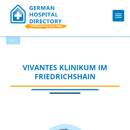
Togg
To the hospital’s home page
VIVANTES KLINIKUM IM
FRIEDRICHSHAIN