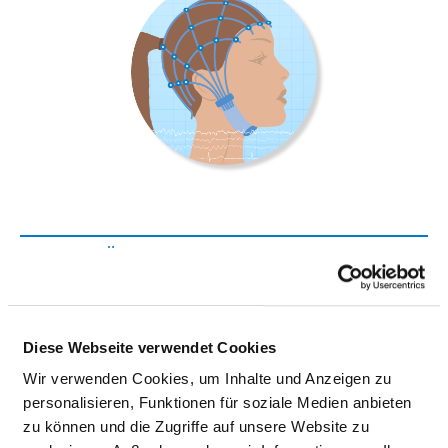
KLINIK FÜR NEUROLOGIE MIT STROKE
UNIT
Landsberger Allee 49
Diese Webseite verwendet Cookies
10249 Berlin
Wir verwenden Cookies, um Inhalte und Anzeigen zu
personalisieren, Funktionen für soziale Medien anbieten
Phone:
030-13023-1483
zu können und die Zugriffe auf unsere Website zu
Fax: 030-13023-2045