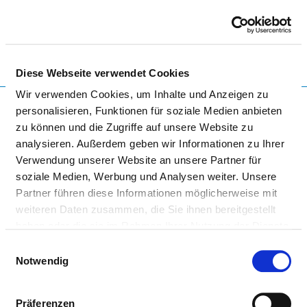
Togg
Diese Webseite verwendet Cookies
To the specialist department
Wir verwenden Cookies, um Inhalte und Anzeigen zu
personalisieren, Funktionen für soziale Medien anbieten
zu können und die Zugriffe auf unsere Website zu
analysieren. Außerdem geben wir Informationen zu Ihrer
WERTACHKLINIK BOBINGEN
Verwendung unserer Website an unsere Partner für
soziale Medien, Werbung und Analysen weiter. Unsere
Partner führen diese Informationen möglicherweise mit
weiteren Daten zusammen, die Sie ihnen bereitgestellt
haben oder die sie im Rahmen Ihrer Nutzung der Dienste
gesammelt haben.
Einwilligungsauswahl
Notwendig
HÄMATOLOGIE UND INTERNISTISCHE
ONKOLOGIE
Präferenzen