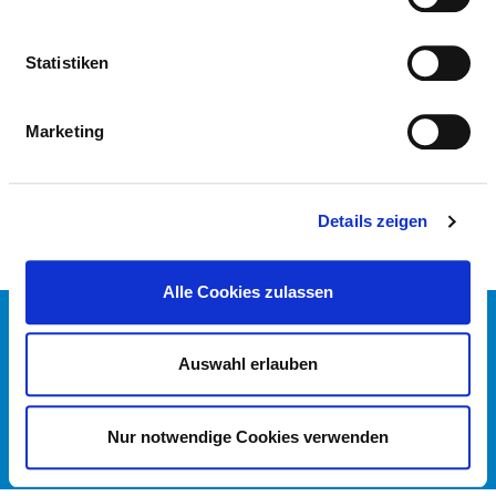
MEDICAL EXPERTISE
Statistiken
Internal medicine and hematology and oncology
(AQ27)
Marketing
Palliative care (ZF30)
Details zeigen
Alle Cookies zulassen
CONTACT
IMPRINT
Auswahl erlauben
DATA PROTECTION
DKTIG
Nur notwendige Cookies verwenden
© GERMAN HOSPITAL DIRECTORY 2026