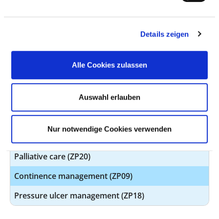
Wound management (ZP16)
Details zeigen
Fall management (ZP19)
Discharge management (ZP05)
Alle Cookies zulassen
Nutrition management (ZP06)
Kinaesthetics (ZP08)
Auswahl erlauben
OP coordination / OP management (ZP27)
Nur notwendige Cookies verwenden
Basal stimulation (ZP01)
Palliative care (ZP20)
Continence management (ZP09)
Pressure ulcer management (ZP18)