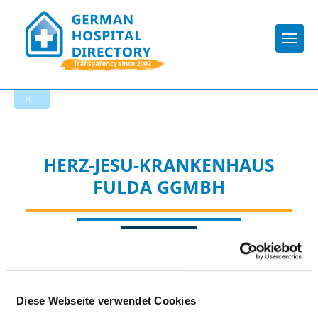
Togg
To the specialist department
HERZ-JESU-KRANKENHAUS
FULDA GGMBH
Diese Webseite verwendet Cookies
ORTHOPÄDIE, UNFALLCHIRURGIE UND