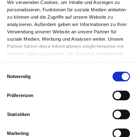
SPORTMEDIZIN
Wir verwenden Cookies, um Inhalte und Anzeigen zu
personalisieren, Funktionen für soziale Medien anbieten
zu können und die Zugriffe auf unsere Website zu
analysieren. Außerdem geben wir Informationen zu Ihrer
NURSING EXPERTISE
Verwendung unserer Website an unsere Partner für
Management of a ward / area (PQ05)
soziale Medien, Werbung und Analysen weiter. Unsere
Partner führen diese Informationen möglicherweise mit
Bachelor’s degree (PQ01)
weiteren Daten zusammen, die Sie ihnen bereitgestellt
haben oder die sie im Rahmen Ihrer Nutzung der Dienste
Nursing care during operations (PQ08)
gesammelt haben.
Einwilligungsauswahl
Practical guide (PQ20)
Notwendig
Intensive care and anaesthesia (PQ04)
Präferenzen
Emergency care (PQ12)
Hygiene officers in nursing care (PQ14)
Statistiken
Pain management (ZP14)
Marketing
Stoma management (ZP15)