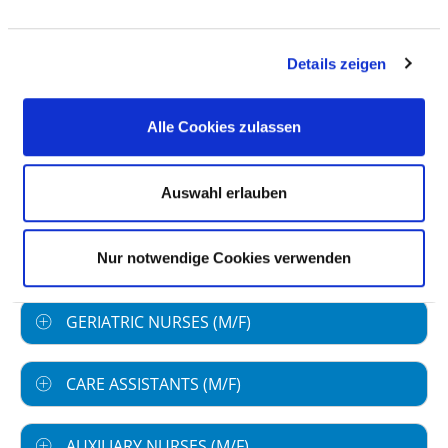
GROUP
Number (total)
74,96
Details zeigen
Staff in direct
71,68
employment
Alle Cookies zulassen
Staff not in direct
3,28
employment
Auswahl erlauben
Out-patient care staff
0,00
Nur notwendige Cookies verwenden
In-patient care staff
74,96
GERIATRIC NURSES (M/F)
CARE ASSISTANTS (M/F)
AUXILIARY NURSES (M/F)