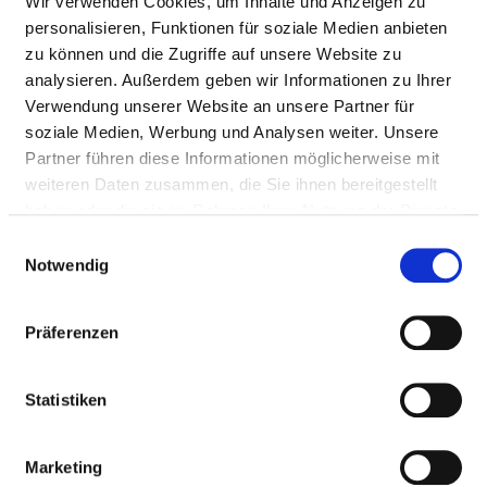
Wir verwenden Cookies, um Inhalte und Anzeigen zu
Number (total)
350,79
personalisieren, Funktionen für soziale Medien anbieten
zu können und die Zugriffe auf unsere Website zu
Staff in direct
347,44
analysieren. Außerdem geben wir Informationen zu Ihrer
employment
Verwendung unserer Website an unsere Partner für
soziale Medien, Werbung und Analysen weiter. Unsere
Staff not in direct
3,35
Partner führen diese Informationen möglicherweise mit
employment
weiteren Daten zusammen, die Sie ihnen bereitgestellt
Out-patient care staff
0,00
haben oder die sie im Rahmen Ihrer Nutzung der Dienste
gesammelt haben.
Einwilligungsauswahl
In-patient care staff
350,79
Notwendig
Prevailing collectively
38.5
agreed weekly
Präferenzen
working hours
Statistiken
Thereof without departmental allocation
Marketing
PROFESSIONAL
NUMBER
EXPLANATION