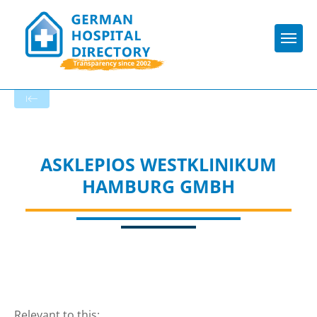
Togg
To the hospital’s home page
ASKLEPIOS WESTKLINIKUM
HAMBURG GMBH
Relevant to this: