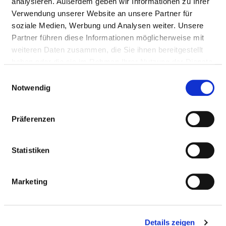
analysieren. Außerdem geben wir Informationen zu Ihrer
Verwendung unserer Website an unsere Partner für
soziale Medien, Werbung und Analysen weiter. Unsere
HYGIENE OFFICER
Partner führen diese Informationen möglicherweise mit
weiteren Daten zusammen, die Sie ihnen bereitgestellt
A hygiene officer has not been established
haben oder die sie im Rahmen Ihrer Nutzung der Dienste
gesammelt haben.
Einwilligungsauswahl
Notwendig
HYGIENE COMMISSION
Präferenzen
HYGIENE STAFF
Statistiken
CVC HYGIENE STANDARD AND FURTHER
MEASURES
Marketing
ANTIBIOTIC PROPHYLAXIS ANTIBIOTIC
THERAPY
Details zeigen